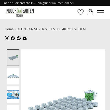
Indoor Gartentechnik – Dein grüner Daumen online!
Verlanglijst
Winkelwa
Home
/
ALIEN RAIN SILVER SERIES 30L 48 POT SYSTEM
Product image slideshow Items