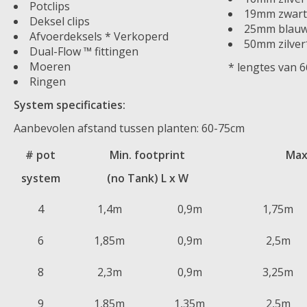
Potclips
19mm zwart
Deksel clips
25mm blau
Afvoerdeksels * Verkoperd
50mm zilver
Dual-Flow ™ fittingen
Moeren
* lengtes van 
Ringen
System specificaties:
Aanbevolen afstand tussen planten: 60-75cm
# pot
Min. footprint
Max
system
(no Tank) L x W
4
1,4m
0,9m
1,75m
6
1,85m
0,9m
2,5m
8
2,3m
0,9m
3,25m
9
1,85m
1,35m
2,5m