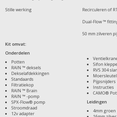
Stille werking
Recirculeren of 
Dual-Flow ™ fitti
50 mm zilveren pi
Kit omvat:
Onderdelen
Ventielkran
Potten
Sifon klepp
RAIN ™ deksels
RVS 304 sl
Dekselafdekkingen
Moersleutel
Standaards
Pijpsnijders
Filtratiekop
Instructies
RAIN ™ Brain
CAMO® Pot
RAIN ™ -pomp
Leidingen
SPX-Flow® pomp
Stroomdraad
4mm groen
12v adapter
16mm zilver