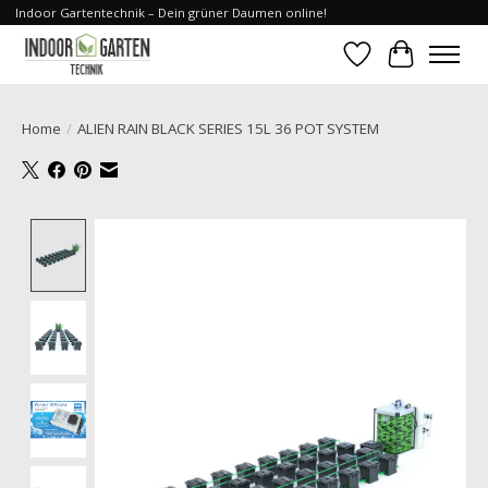
Indoor Gartentechnik – Dein grüner Daumen online!
Verlanglijst
Winkelwa
Home
/
ALIEN RAIN BLACK SERIES 15L 36 POT SYSTEM
Product image slideshow Items