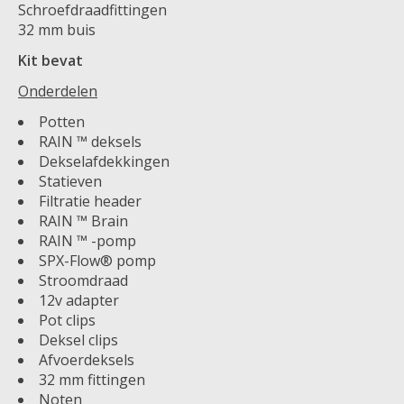
Schroefdraadfittingen
32 mm buis
Kit bevat
Onderdelen
Potten
RAIN ™ deksels
Dekselafdekkingen
Statieven
Filtratie header
RAIN ™ Brain
RAIN ™ -pomp
SPX-Flow® pomp
Stroomdraad
12v adapter
Pot clips
Deksel clips
Afvoerdeksels
32 mm fittingen
Noten