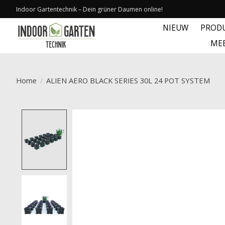
Indoor Gartentechnik – Dein grüner Daumen online!
NIEUW
PROD
ME
Home
/
ALIEN AERO BLACK SERIES 30L 24 POT SYSTEM
Product image slideshow Items