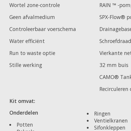
Wortel zone-controle
RAIN ™ -pom
Geen afvalmedium
SPX-Flow® 
Controleerbaar voerschema
Drainagebas
Water efficiënt
Schroefdraad
Run to waste optie
Vierkante ne
Stille werking
32 mm buis
CAMO® Tan
Recirculeren
Kit omvat:
Onderdelen
Ringen
Ventielkranen
Potten
Sifonkleppen