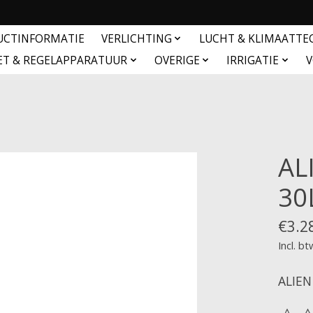
UCTINFORMATIE
VERLICHTING
LUCHT & KLIMAATTE
ET & REGELAPPARATUUR
OVERIGE
IRRIGATIE
V
AL
30
€3.2
Incl. bt
ALIEN