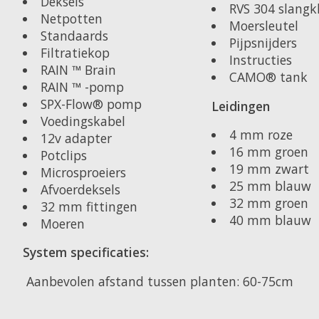
Deksels
RVS 304 slang
Netpotten
Moersleutel
Standaards
Pijpsnijders
Filtratiekop
Instructies
RAIN ™ Brain
CAMO® tank
RAIN ™ -pomp
SPX-Flow® pomp
Leidingen
Voedingskabel
4 mm roze
12v adapter
16 mm groen
Potclips
19 mm zwart
Microsproeiers
25 mm blauw
Afvoerdeksels
32 mm groen
32 mm fittingen
40 mm blauw
Moeren
System specificaties:
Aanbevolen afstand tussen planten: 60-75cm