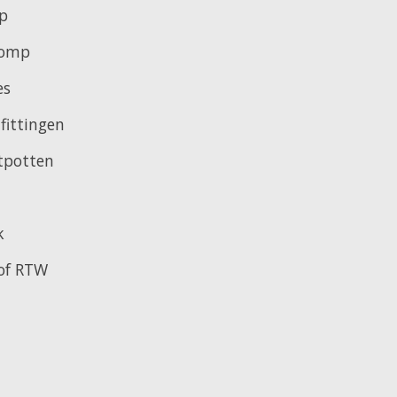
p
pomp
es
fittingen
tpotten
k
 of RTW