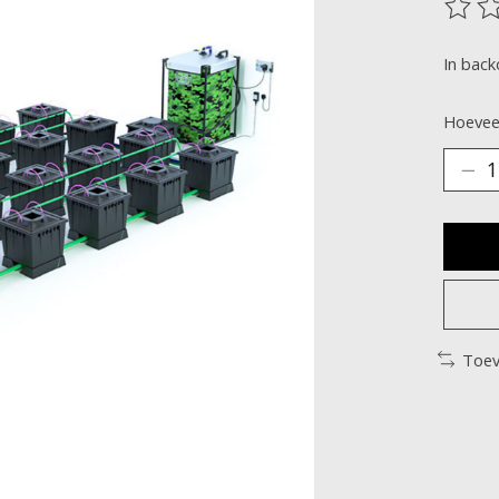
De be
In back
Hoeveel
Toev