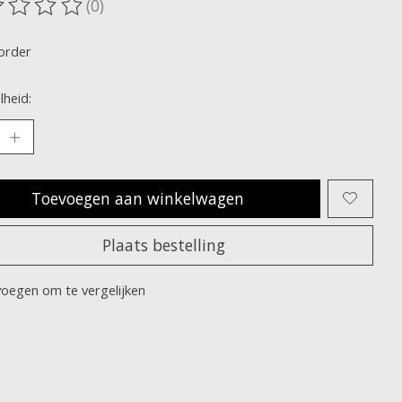
(0)
oordeling van dit product is
0
van de 5
order
heid:
Toevoegen aan winkelwagen
Plaats bestelling
oegen om te vergelijken