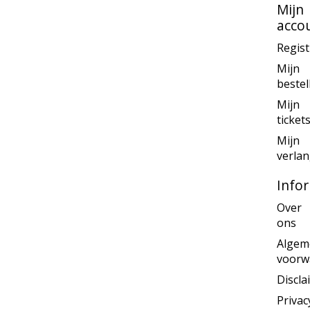
Mijn
acco
Regis
Mijn
bestel
Mijn
ticket
Mijn
verlan
Info
Over
ons
Algem
voorw
Discla
Privac