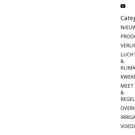
Cate
NIEU
PROD
VERLI
LUCH
&
KLIM
KWEK
MEET
&
REGE
OVERI
IRRIG
VOED