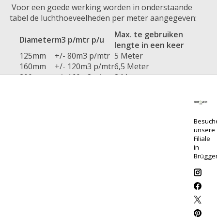
Voor een goede werking worden in onderstaande
tabel de luchthoeveelheden per meter aangegeven:
Max. te gebruiken
Diameter
m3 p/mtr p/u
lengte in een keer
125mm
+/- 80m3 p/mtr
5 Meter
160mm
+/- 120m3 p/mtr
6,5 Meter
200mm
+/- 160m3 p/mtr
8 Meter
254mm
+/- 200m3 p/mtr
10 Meter
315mm
+/- 240m3 p/mtr
13 Meter
Besuch
unsere
Filiale
in
Brügge