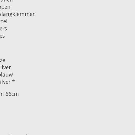
ppen
 slangklemmen
tel
ers
es
ze
lver
blauw
lver *
van 66cm