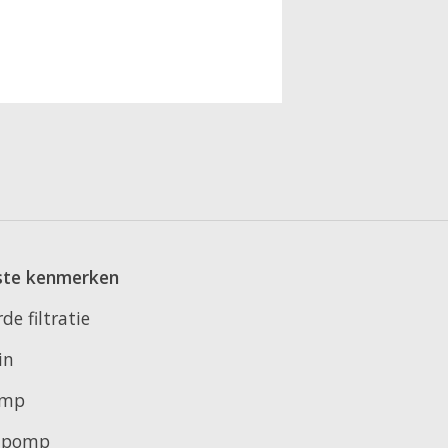
ste kenmerken
de filtratie
in
omp
 pomp