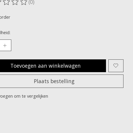
(0)
oordeling van dit product is
0
van de 5
order
heid:
Toevoegen aan winkelwagen
Plaats bestelling
oegen om te vergelijken