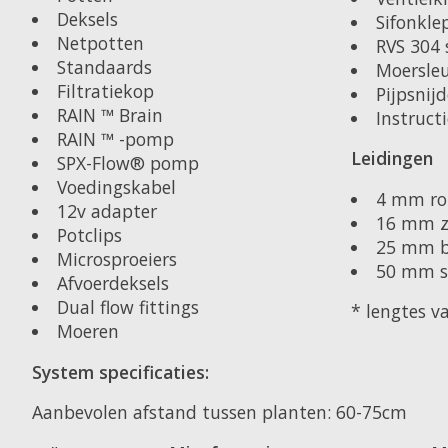
Deksels
Sifonkle
Netpotten
RVS 304
Standaards
Moersleu
Filtratiekop
Pijpsnijd
RAIN ™ Brain
Instructi
RAIN ™ -pomp
Leidingen
SPX-Flow® pomp
Voedingskabel
4 mm ro
12v adapter
16 mm zi
Potclips
25 mm 
Microsproeiers
50 mm si
Afvoerdeksels
Dual flow fittings
* lengtes 
Moeren
System specificaties:
Aanbevolen afstand tussen planten: 60-75cm