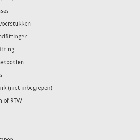
ases
voerstukken
adfittingen
itting
netpotten
s
k (niet inbegrepen)
en of RTW
ranen