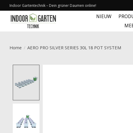
Indoor Gartentechnik – Dein grüner Daumen online!
NIEUW
PROD
ME
Home
/
AERO PRO SILVER SERIES 30L 18 POT SYSTEM
Product image slideshow Items