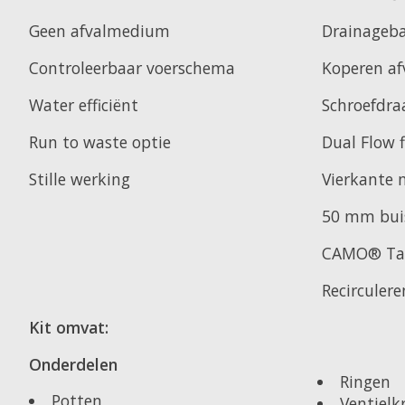
Geen afvalmedium
Drainageb
Controleerbaar voerschema
Koperen af
Water efficiënt
Schroefdra
Run to waste optie
Dual Flow f
Stille werking
Vierkante 
50 mm bui
CAMO® Tan
Recirculer
Kit omvat:
Onderdelen
Ringen
Potten
Ventielk