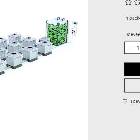
De be
In back
Hoeveel
Toev