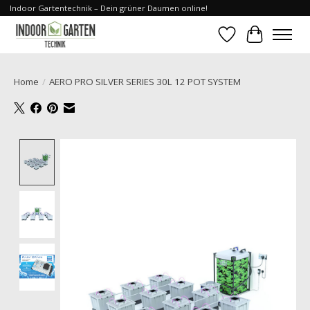
Indoor Gartentechnik – Dein grüner Daumen online!
Verlanglijst
Winkelwa
Home
/
AERO PRO SILVER SERIES 30L 12 POT SYSTEM
Product image slideshow Items