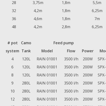
28
3,75m
1,8m
5,5m
32
4,2m
1,8m
6,25m
36
4,6m
1,8m
7m
48
4,2m
2,8m
6,25m
# pot
Camo
Feed pump
system
Tank
Model
Flow
Power
Mo
4
120L
RAIN 01001
3500 l/h
200W
SPX-
6
120L
RAIN 01001
3500 l/h
200W
SPX-
8
120L
RAIN 01001
3500 l/h
200W
SPX-
9
280L
RAIN 01001
3500 l/h
200W
SPX-
10
280L
RAIN 01001
3500 l/h
200W
SPX-
12
280L
RAIN 01001
3500 l/h
200W
SPX-