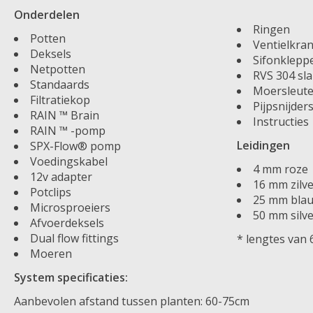
Onderdelen
Ringen
Potten
Ventielkra
Deksels
Sifonklepp
Netpotten
RVS 304 s
Standaards
Moersleute
Filtratiekop
Pijpsnijder
RAIN ™ Brain
Instructies
RAIN ™ -pomp
Leidingen
SPX-Flow® pomp
Voedingskabel
4 mm roze
12v adapter
16 mm zilv
Potclips
25 mm bla
Microsproeiers
50 mm silve
Afvoerdeksels
Dual flow fittings
* lengtes van
Moeren
System specificaties:
Aanbevolen afstand tussen planten: 60-75cm