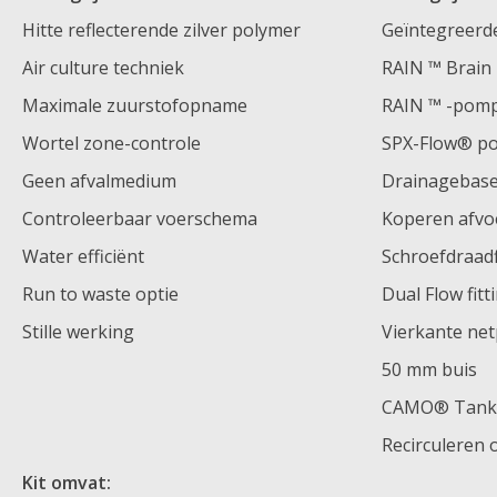
Hitte reflecterende zilver polymer
Geïntegreerde 
Air culture techniek
RAIN ™ Brain
Maximale zuurstofopname
RAIN ™ -pom
Wortel zone-controle
SPX-Flow® p
Geen afvalmedium
Drainagebas
Controleerbaar voerschema
Koperen afvo
Water efficiënt
Schroefdraadf
Run to waste optie
Dual Flow fitt
Stille werking
Vierkante ne
50 mm buis
CAMO® Tank (
Recirculeren
Kit omvat: