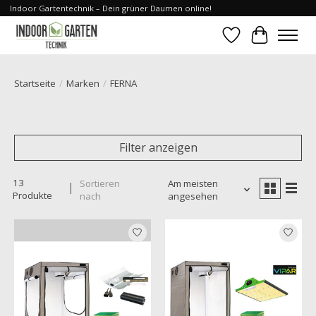
Indoor Gartentechnik – Dein grüner Daumen online!
Wunschzettel
Ihr Waren
Startseite
/
Marken
/
FERNA
Filter anzeigen
13
Sortieren
Am meisten
Produkte
nach
angesehen