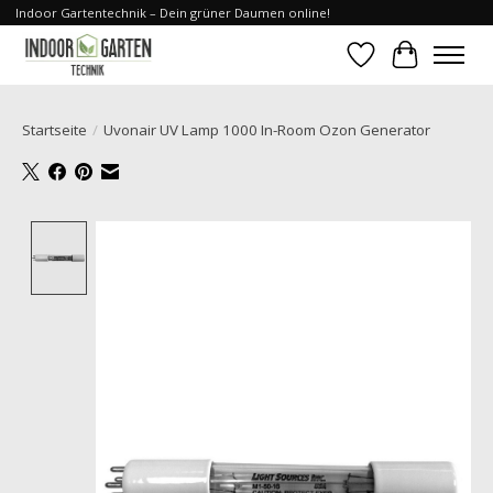
Indoor Gartentechnik – Dein grüner Daumen online!
Wunschzettel
Ihr Waren
Startseite
/
Uvonair UV Lamp 1000 In-Room Ozon Generator
Product image slideshow Items