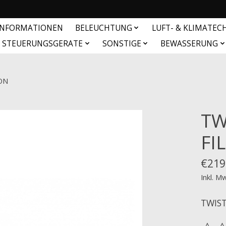
INFORMATIONEN
BELEUCHTUNG
LUFT- & KLIMATEC
& STEUERUNGSGERATE
SONSTIGE
BEWASSERUNG
ON
TW
FI
€219
Inkl. M
TWIST