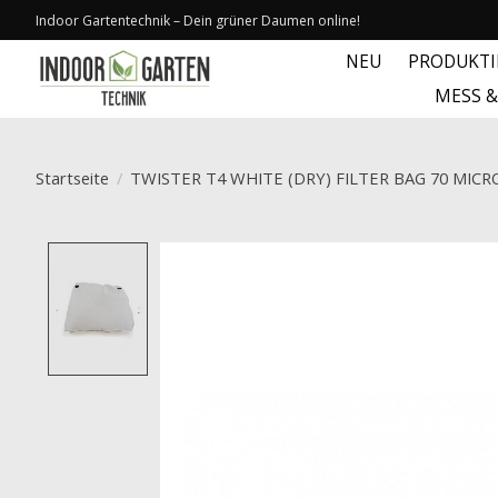
Indoor Gartentechnik – Dein grüner Daumen online!
NEU
PRODUKT
MESS 
Startseite
/
TWISTER T4 WHITE (DRY) FILTER BAG 70 MICR
Product image slideshow Items