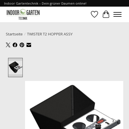
Indoor Gartentechnik – Dein grüner Daumen online!
Wunschzettel
Ihr Waren
Startseite
/
TWISTER T2 HOPPER ASSY
Product image slideshow Items