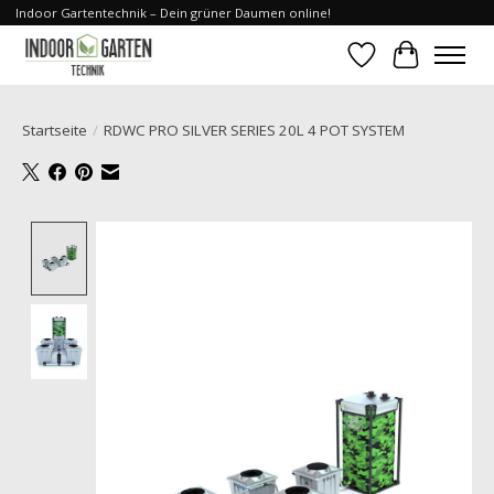
Indoor Gartentechnik – Dein grüner Daumen online!
Wunschzettel
Ihr Waren
Startseite
/
RDWC PRO SILVER SERIES 20L 4 POT SYSTEM
Product image slideshow Items