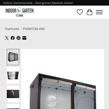
Indoor Gartentechnik – Dein grüner Daumen online!
Wunschzettel
Ihr Waren
Startseite
/
PHANTOM 480
Product image slideshow Items