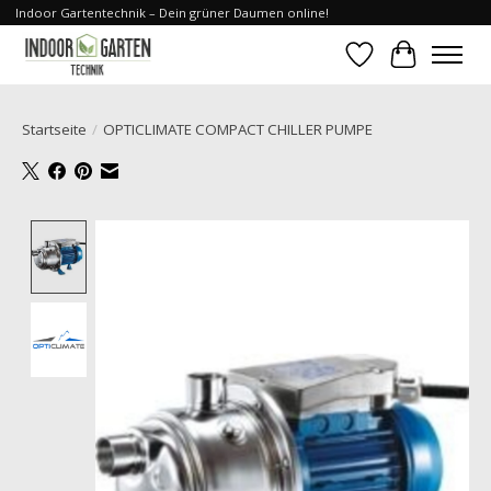
Indoor Gartentechnik – Dein grüner Daumen online!
Wunschzettel
Ihr Waren
Startseite
/
OPTICLIMATE COMPACT CHILLER PUMPE
Product image slideshow Items