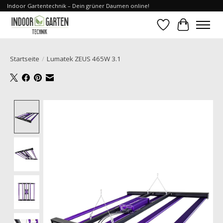
Indoor Gartentechnik – Dein grüner Daumen online!
Wunschzettel
Ihr Waren
Startseite
/
Lumatek ZEUS 465W 3.1
Product image slideshow Items