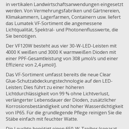
in vertikalen Landwirtschaftsanwendungen eingesetzt
werden. Von Vermehrungsfabriken und Gärtnereien,
Klimakammern, Lagerfarmen, Containern usw. liefert
das Lumatek VF-Sortiment die angemessene
Lichtqualität, Spektral- und Photonenflusswerte, die
Sie benötigen.
Der VF120W besteht aus vier 30-W-LED-Leisten mit
4000 K weißen und 3000 K warmweißen Dioden mit
einer PPF-Gesamtleistung von 308 μmol/s und einer
Effizienz von 2,4 μmol/J.
Das VF-Sortiment umfasst bereits die neue Clear
Glue-Schutzabdeckungstechnologie auf den LED-
Leisten; Dies führt zu einer höheren
Lichtdurchlässigkeit von 99 % ohne Lichtverlust,
verlängerter Lebensdauer der Dioden, zusätzlicher
Korrosionsbeständigkeit und hoher Wasserdichtigkeit
von IP65. Für die grundlegende Pflege reinigen Sie die
Stäbe einfach mit feuchter Watte.
Die Leuchte benötigt einen 650-W-Treiber (separat