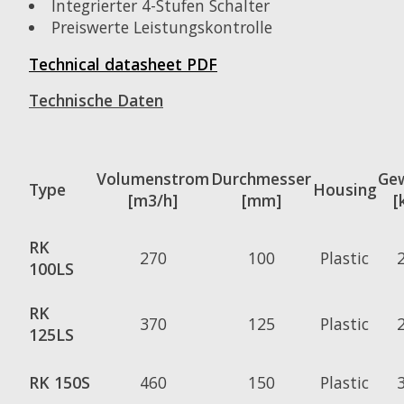
Integrierter 4-Stufen Schalter
Preiswerte Leistungskontrolle
Technical datasheet PDF
Technische Daten
Volumenstrom
Durchmesser
Gew
Type
Housing
[m3/h]
[mm]
[
RK
270
100
Plastic
100LS
RK
370
125
Plastic
125LS
RK 150S
460
150
Plastic