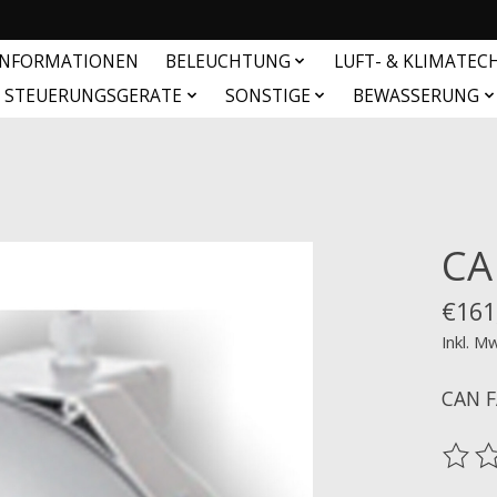
INFORMATIONEN
BELEUCHTUNG
LUFT- & KLIMATEC
& STEUERUNGSGERATE
SONSTIGE
BEWASSERUNG
CA
€161
Inkl. M
CAN F
Die B