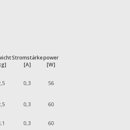
icht
Stromstärke
power
kg]
[A]
[W]
2,5
0,3
56
2,5
0,3
60
3,1
0,3
60