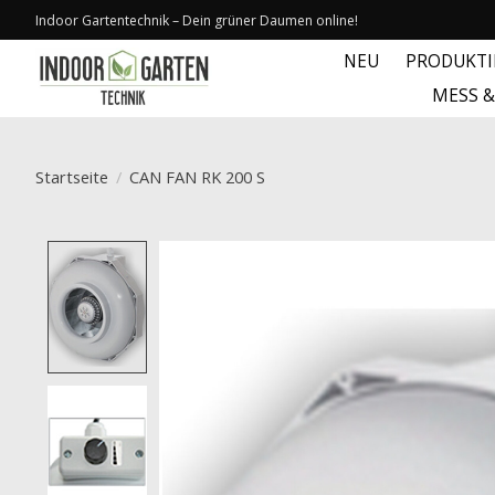
Indoor Gartentechnik – Dein grüner Daumen online!
NEU
PRODUKT
MESS 
Startseite
/
CAN FAN RK 200 S
Product image slideshow Items