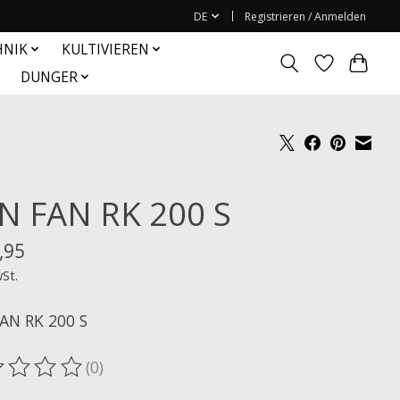
DE
Registrieren / Anmelden
HNIK
KULTIVIEREN
DUNGER
N FAN RK 200 S
,95
wSt.
AN RK 200 S
(0)
ewertung dieses Produkts ist
0
von 5