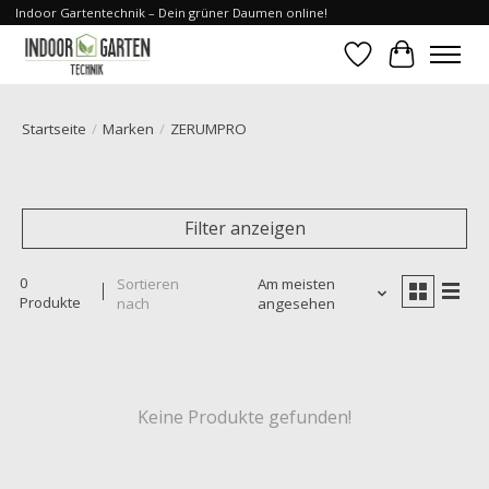
Indoor Gartentechnik – Dein grüner Daumen online!
Wunschzettel
Ihr Waren
Startseite
/
Marken
/
ZERUMPRO
Filter anzeigen
0
Sortieren
Am meisten
Produkte
nach
angesehen
Keine Produkte gefunden!