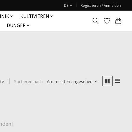
DE
Registrieren / Anmelden
HNIK
KULTIVIEREN
DUNGER
Sortieren nach
Am meisten angesehen
te
nden!