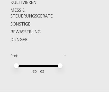
KULTIVIEREN
MESS &
STEUERUNGSGERATE
SONSTIGE
BEWASSERUNG
DUNGER
Preis
Preis – Mindestwert
Price maximum value
€
0
- €
5