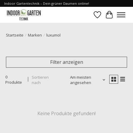
Indoor Gartentechnik – Dein grüner Daumen online!
Wunschzettel
Ihr Waren
Startseite
/
Marken
/
luxumol
Filter anzeigen
0
Sortieren
Am meisten
Produkte
nach
angesehen
Keine Produkte gefunden!