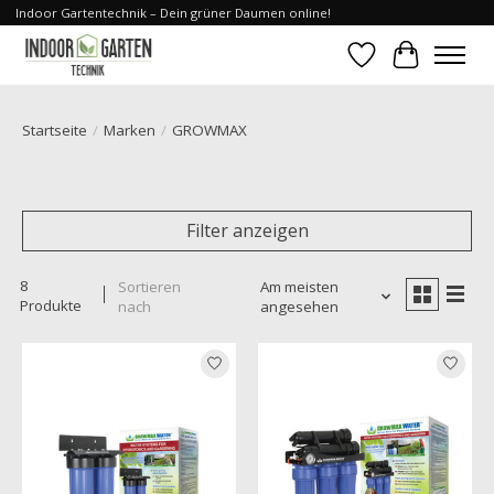
Indoor Gartentechnik – Dein grüner Daumen online!
Wunschzettel
Ihr Waren
Startseite
/
Marken
/
GROWMAX
Filter anzeigen
8
Sortieren
Am meisten
Produkte
nach
angesehen