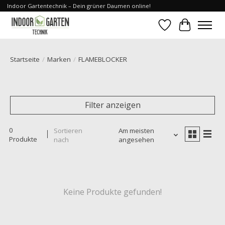
Indoor Gartentechnik – Dein grüner Daumen online!
Wunschzettel
Ihr Waren
Startseite
/
Marken
/
FLAMEBLOCKER
Filter anzeigen
0
Sortieren
Am meisten
Produkte
nach
angesehen
Keine Produkte gefunden!