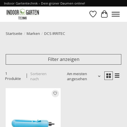
Indoor Gartentechnik – Dein grüner Daumen online!
Wunschzettel
Ihr Waren
Startseite
/
Marken
/
DCS IRRITEC
Filter anzeigen
1
Sortieren
Am meisten
Produkte
nach
angesehen