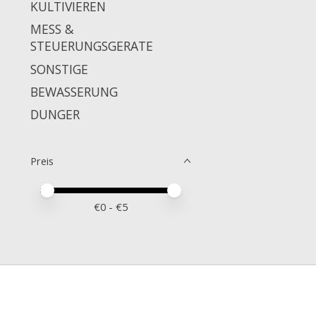
KULTIVIEREN
MESS &
STEUERUNGSGERATE
SONSTIGE
BEWASSERUNG
DUNGER
Preis
Preis – Mindestwert
Price maximum value
€
0
- €
5