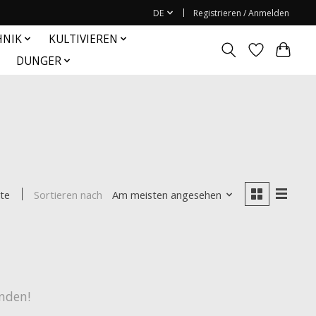
DE
Registrieren / Anmelden
HNIK
KULTIVIEREN
DUNGER
Sortieren nach
Am meisten angesehen
te
nden!