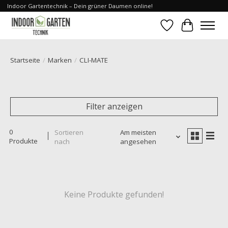
Indoor Gartentechnik – Dein grüner Daumen online!
Wunschzettel
Ihr Waren
Startseite
/
Marken
/
CLI-MATE
Filter anzeigen
0
Sortieren
Am meisten
Produkte
nach
angesehen
Keine Produkte gefunden!