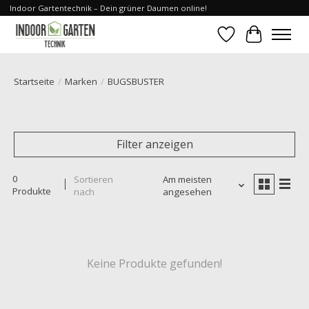
Indoor Gartentechnik – Dein grüner Daumen online!
Wunschzettel
Ihr Waren
Startseite
/
Marken
/
BUGSBUSTER
Filter anzeigen
0
Sortieren
Am meisten
Produkte
nach
angesehen
Keine Produkte gefunden!