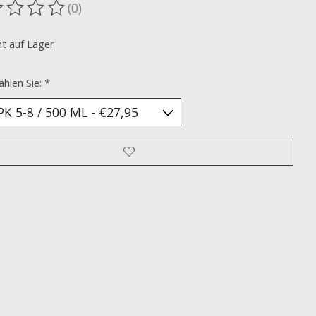
(0)
ewertung dieses Produkts ist
0
von 5
ht auf Lager
ählen Sie:
*