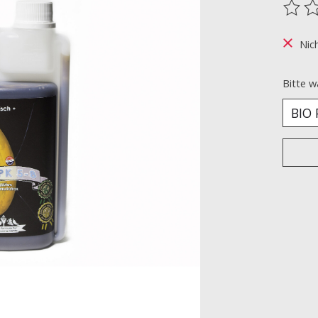
Die B
Nic
Bitte w