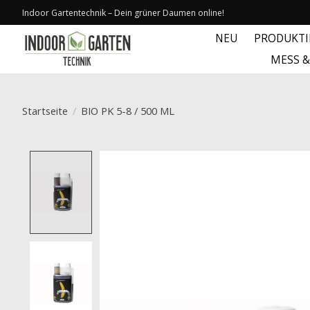
Indoor Gartentechnik – Dein grüner Daumen online!
NEU
PRODUKT
MESS 
Startseite
/
BIO PK 5-8 / 500 ML
Product image slideshow Items