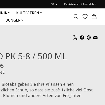
DE
Registrieren / Anmelden
HNIK
KULTIVIEREN
DUNGER
O PK 5-8 / 500 ML
95
wSt.
 Biotabs geben Sie Ihre Pflanzen einen
zlichen Schub, so dass sie zusê_tzliche viel Obst
n, Blumen und andere Arten von Frê_chten.