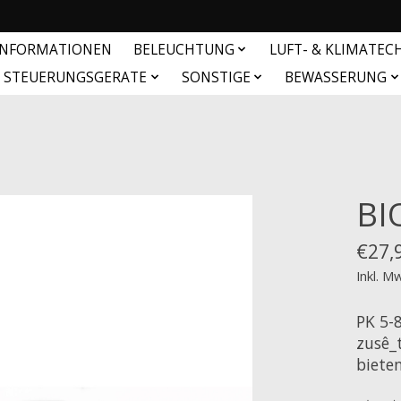
INFORMATIONEN
BELEUCHTUNG
LUFT- & KLIMATEC
& STEUERUNGSGERATE
SONSTIGE
BEWASSERUNG
BI
€27,
Inkl. M
PK 5-8
zusê_t
biete