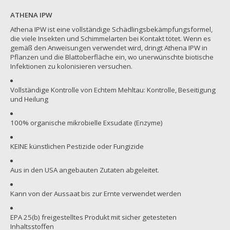
ATHENA IPW
Athena IPW ist eine vollständige Schädlingsbekämpfungsformel,
die viele Insekten und Schimmelarten bei Kontakt tötet. Wenn es
gemäß den Anweisungen verwendet wird, dringt Athena IPW in
Pflanzen und die Blattoberfläche ein, wo unerwünschte biotische
Infektionen zu kolonisieren versuchen.
Vollständige Kontrolle von Echtem Mehltau: Kontrolle, Beseitigung
und Heilung
100% organische mikrobielle Exsudate (Enzyme)
KEINE künstlichen Pestizide oder Fungizide
Aus in den USA angebauten Zutaten abgeleitet.
Kann von der Aussaat bis zur Ernte verwendet werden
EPA 25(b) freigestelltes Produkt mit sicher getesteten
Inhaltsstoffen