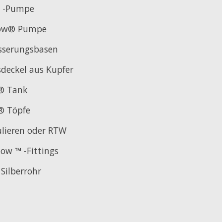
™ -Pumpe
low® Pumpe
sserungsbasen
sdeckel aus Kupfer
 Tank
 Töpfe
ulieren oder RTW
low ™ -Fittings
ilberrohr