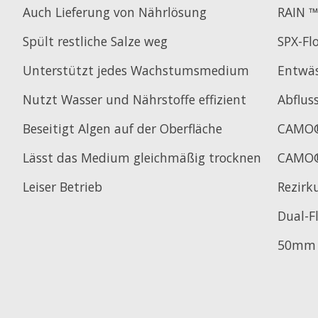
Auch Lieferung von Nährlösung
RAIN 
Spült restliche Salze weg
SPX-F
Unterstützt jedes Wachstumsmedium
Entwä
Nutzt Wasser und Nährstoffe effizient
Abflus
Beseitigt Algen auf der Oberfläche
CAMO®
Lässt das Medium gleichmäßig trocknen
CAMO®
Leiser Betrieb
Rezirk
Dual-F
50mm S