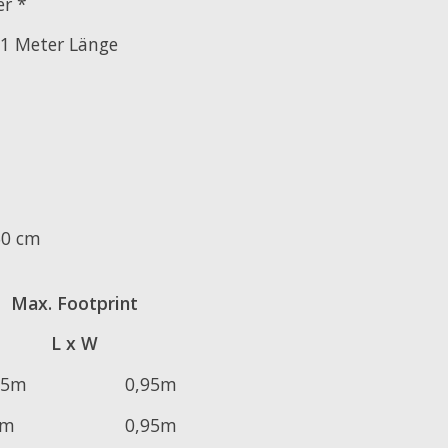
r *
 1 Meter Länge
60 cm
Max. Footprint
L x W
45m
0,95m
2m
0,95m