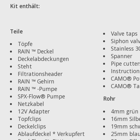
Kit enthält:
Teile
Valve taps
Siphon val
Töpfe
Stainless 3
RAIN ™ Deckel
Spanner
Deckelabdeckungen
Pipe cutter
Steht
Instruction
Filtrationsheader
CAMO® Po
RAIN ™ Gehirn
CAMO® Ta
RAIN ™ -Pumpe
SPX-Flow® Pumpe
Rohr
Netzkabel
4mm grün
12V Adapter
16mm Silb
Topfclips
19mm sch
Deckelclips
25mm bla
Ablaufdeckel * Verkupfert