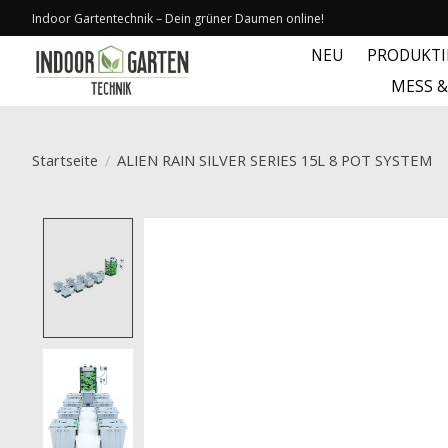
Indoor Gartentechnik – Dein grüner Daumen online!
NEU
PRODUKT
MESS 
Startseite
/
ALIEN RAIN SILVER SERIES 15L 8 POT SYSTEM
Product image slideshow Items