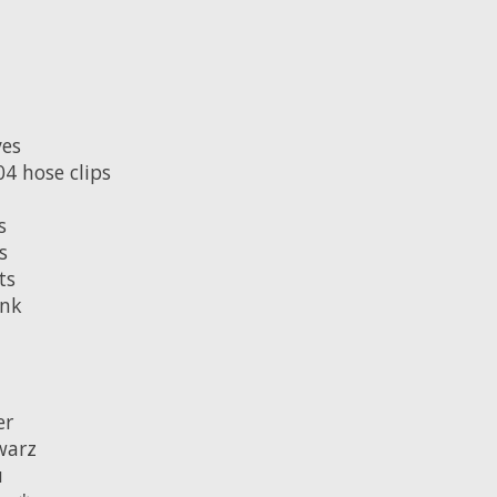
ves
04 hose clips
s
s
ts
nk
er
warz
u