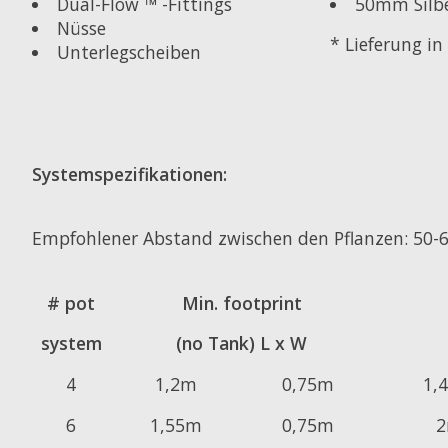
50mm Silbe
Dual-Flow ™ -Fittings
Nüsse
* Lieferung in
Unterlegscheiben
Systemspezifikationen:
Empfohlener Abstand zwischen den Pflanzen: 50-
# pot
Min. footprint
system
(no Tank) L x W
4
1,2m
0,75m
1,
6
1,55m
0,75m