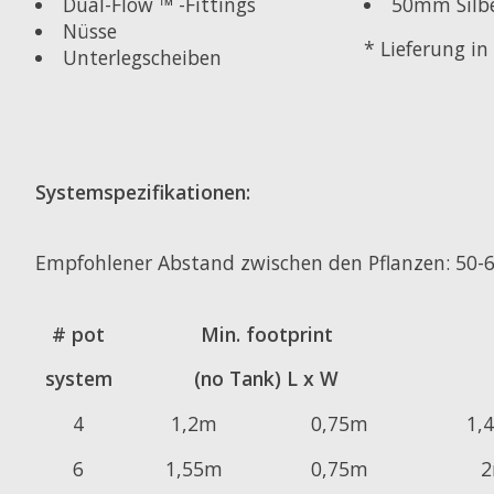
50mm Silbe
Dual-Flow ™ -Fittings
Nüsse
* Lieferung in
Unterlegscheiben
Systemspezifikationen:
Empfohlener Abstand zwischen den Pflanzen: 50-
# pot
Min. footprint
system
(no Tank) L x W
4
1,2m
0,75m
1,
6
1,55m
0,75m