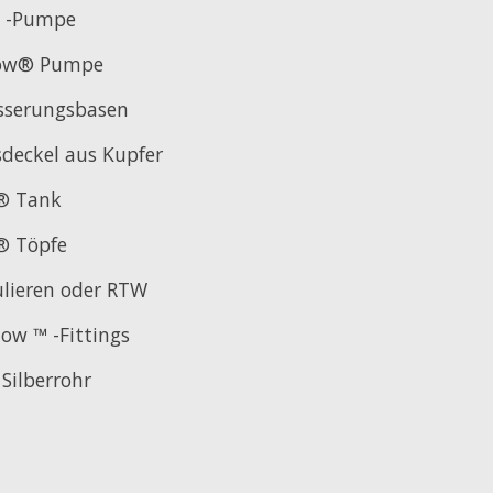
™ -Pumpe
low® Pumpe
sserungsbasen
sdeckel aus Kupfer
 Tank
 Töpfe
ulieren oder RTW
low ™ -Fittings
ilberrohr