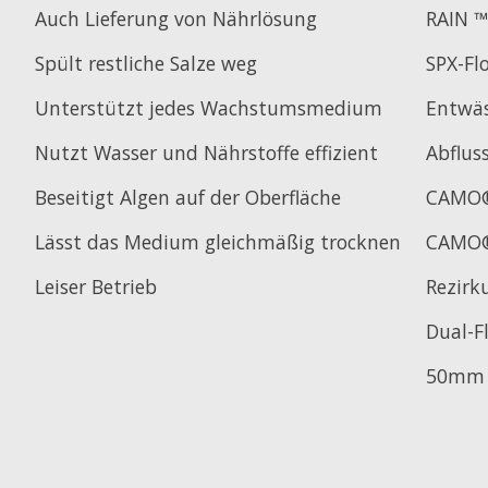
Auch Lieferung von Nährlösung
RAIN 
Spült restliche Salze weg
SPX-F
Unterstützt jedes Wachstumsmedium
Entwä
Nutzt Wasser und Nährstoffe effizient
Abflus
Beseitigt Algen auf der Oberfläche
CAMO®
Lässt das Medium gleichmäßig trocknen
CAMO®
Leiser Betrieb
Rezirk
Dual-F
50mm S