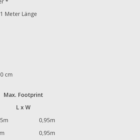
r *
 1 Meter Länge
60 cm
Max. Footprint
L x W
45m
0,95m
2m
0,95m