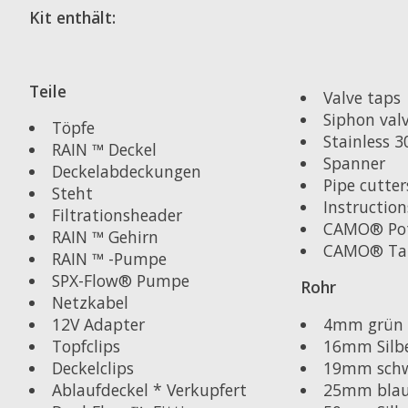
Kit enthält:
Teile
Valve taps
Siphon val
Töpfe
Stainless 3
RAIN ™ Deckel
Spanner
Deckelabdeckungen
Pipe cutter
Steht
Instruction
Filtrationsheader
CAMO® Po
RAIN ™ Gehirn
CAMO® Ta
RAIN ™ -Pumpe
SPX-Flow® Pumpe
Rohr
Netzkabel
4mm grün
12V Adapter
16mm Silb
Topfclips
19mm sch
Deckelclips
25mm bla
Ablaufdeckel * Verkupfert