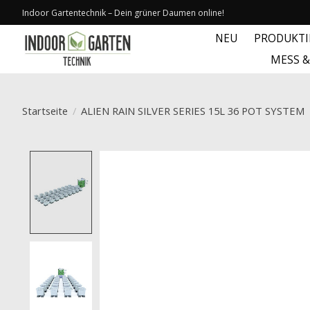
Indoor Gartentechnik – Dein grüner Daumen online!
NEU
PRODUKT
MESS 
Startseite
/
ALIEN RAIN SILVER SERIES 15L 36 POT SYSTEM
Product image slideshow Items