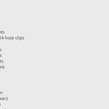
ves
04 hose clips
s
s
ts
nk
er
warz
u