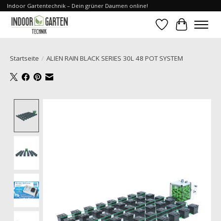
Indoor Gartentechnik – Dein grüner Daumen online!
Wunschzettel
Ihr Waren
Startseite
/
ALIEN RAIN BLACK SERIES 30L 48 POT SYSTEM
Product image slideshow Items