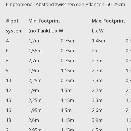
Empfohlener Abstand zwischen den Pflanzen: 60-75cm
# pot
Min. footprint
Max. Footprint
system
(no Tank) L x W
L x W
4
1,2m
0,75m
1,45m
0,
6
1,55m
0,75m
2m
0,
8
2,7m
0,75m
2,7m
0,
9
1,9m
1,15m
2,7m
1,
10
2,25m
0,75m
3,3m
0,
12
1,9m
1,5m
2,7m
2,
15
2,25m
1,15m
3,3m
1,
16
1,95m
1,5m
2,6m
2,
18
2,6m
1,15m
3,9m
1,
21
2,95m
1,15m
4,5m
1,