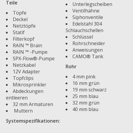
Teile
Unterlegscheiben
Ventilhähne
Töpfe
Siphonventile
Deckel
Edelstahl 304
Netztöpfe
Schlauchschellen
Statif
Schlüssel
Filterkopf
Rohrschneider
RAIN ™ Brain
Anweisungen
RAIN ™ -Pumpe
CAMO® Tank
SPX-Flow®-Pumpe
Netzkabel
Rohr
12V Adapter
4 mm pink
Topfclips
16 mm grün
Mikrosprinkler
19 mm schwarz
Abdeckungen
25 mm blau
entleeren
32 mm grün
32 mm Armaturen
40 mm blau
Muttern
Systemspezifikationen: