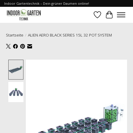
Indoor Gartentechnik – Dein grüner Daumen online!
Wunschzettel
Ihr Waren
Startseite
/
ALIEN AERO BLACK SERIES 15L 32 POT SYSTEM
Product image slideshow Items