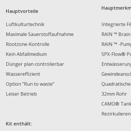
Hauptmerkm
Hauptvorteile
Luftkulturtechnik
Integrierte Fi
Maximale Sauerstoffaufnahme
RAIN ™ Brain
Rootzone-Kontrolle
RAIN ™ -Pum
Kein Abfallmedium
SPX-Flow® 
Dünger plan controlierbar
Entwässerun
Wassereffizient
Gewindeansc
Option "Run to waste"
Quadratische
Leiser Betrieb
32mm Rohr
CAMO® Tan
Rezirkuliere
Kit enthält: