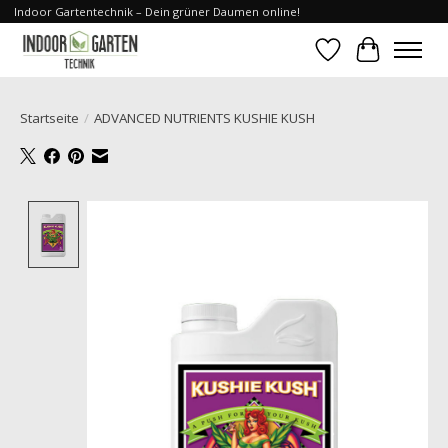
Indoor Gartentechnik – Dein grüner Daumen online!
Wunschzettel
Ihr Waren
Startseite
/
ADVANCED NUTRIENTS KUSHIE KUSH
Product image slideshow Items